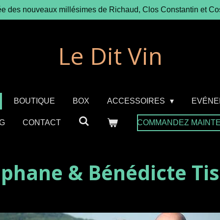
ée des nouveaux millésimes de Richaud, Clos Constantin et Co
Le Dit Vin
BOUTIQUE
BOX
ACCESSOIRES
EVÉNE
G
CONTACT
COMMANDEZ MAINT
éphane & Bénédicte Tis