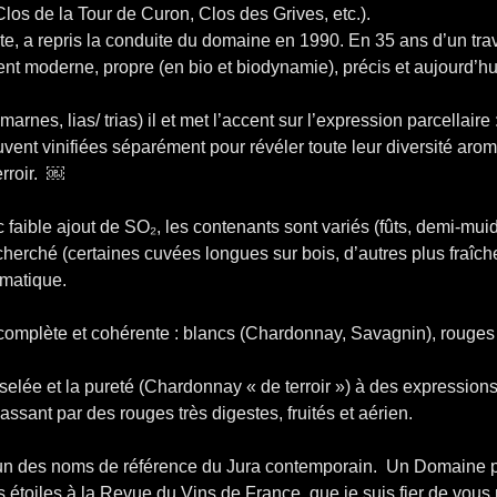
Clos de la Tour de Curon, Clos des Grives, etc.).
 a repris la conduite du domaine en 1990. En 35 ans d’un trava
ent moderne, propre (en bio et biodynamie), précis et aujourd’hu
, marnes, lias/ trias) il et met l’accent sur l’expression parcella
uvent vinifiées séparément pour révéler toute leur diversité aro
erroir. ￼
faible ajout de SO₂, les contenants sont variés (fûts, demi-mui
herché (certaines cuvées longues sur bois, d’autres plus fraîches
romatique.
complète et cohérente : blancs (Chardonnay, Savagnin), rouges 
iselée et la pureté (Chardonnay « de terroir ») à des expressions
assant par des rouges très digestes, fruités et aérien.
l’un des noms de référence du Jura contemporain. Un Domaine 
s étoiles à la Revue du Vins de France, que je suis fier de vous 