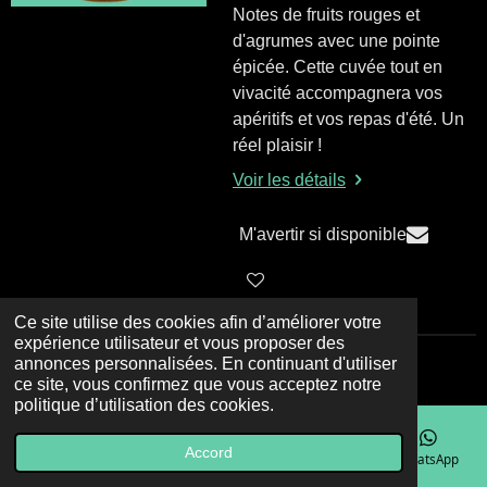
Notes de fruits rouges et
d'agrumes avec une pointe
épicée. C
ette cuvée tout en
vivacité accompagnera vos
apéritifs et vos repas d'été. Un
réel plaisir !
Voir les détails
M'avertir si disponible
Ce site utilise des cookies afin d’améliorer votre
expérience utilisateur et vous proposer des
annonces personnalisées. En continuant d'utiliser
© 2023 - 2026 Le Dit Vin
ce site, vous confirmez que vous acceptez notre
politique d’utilisation des cookies.
Accord
E-mail
Téléphone
Carte
Facebook
WhatsApp