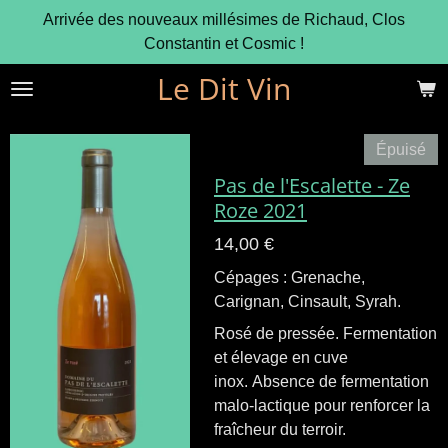
Arrivée des nouveaux millésimes de Richaud, Clos
Passer
Constantin et Cosmic !
au
contenu
Le Dit Vin
principal
Épuisé
Pas de l'Escalette - Ze
Roze 2021
14,00 €
Cépages : Grenache,
Carignan, Cinsault, Syrah.
Rosé de pressée. Fermentation
et élevage en cuve
inox. Absence de fermentation
malo-lactique pour renforcer la
fraîcheur du terroir.