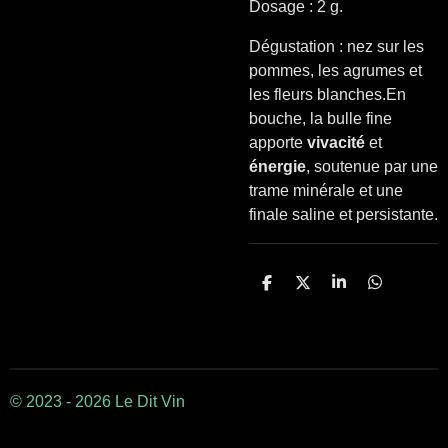
Dosage : 2 g.
Dégustation : nez sur les
pommes, les agrumes et
les fleurs blanches.
En
bouche, la bulle fine
apporte
vivacité
et
énergie
, soutenue par une
trame minérale et une
finale saline et
persistante
.
P
P
P
P
a
a
a
a
r
r
r
r
t
t
t
t
a
a
a
a
g
g
g
g
e
e
e
e
r
r
r
r
© 2023 - 2026 Le Dit Vin