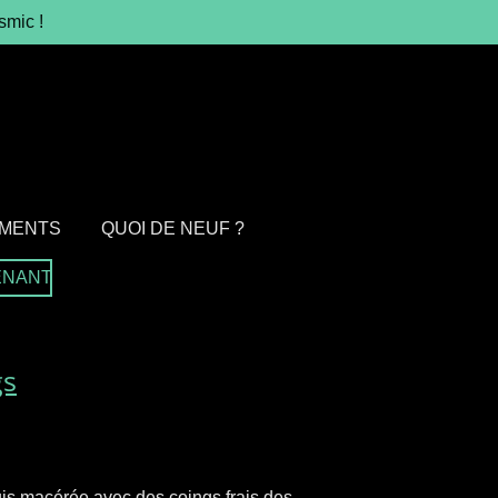
smic !
MENTS
QUOI DE NEUF ?
ENANT
gs
uis macérée avec des coings frais des