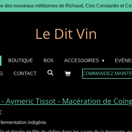
ée des nouveaux millésimes de Richaud, Clos Constantin et Co
Le Dit Vin
BOUTIQUE
BOX
ACCESSOIRES
EVÉNE
G
CONTACT
COMMANDEZ MAINT
 - Aymeric Tissot - Macération de Coin
€
 fermentation indigène.
e et élevée en fûts de chêne dans les caves de la brasserie, p