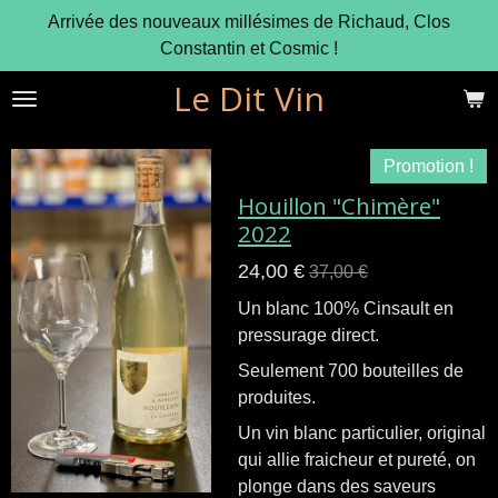
Arrivée des nouveaux millésimes de Richaud, Clos
Passer
Constantin et Cosmic !
au
contenu
Le Dit Vin
principal
Promotion !
Houillon "Chimère"
2022
24,00 €
37,00 €
Un blanc 100% Cinsault en
pressurage direct.
Seulement 700 bouteilles de
produites.
Un vin blanc particulier, original
qui allie fraicheur et pureté, on
plonge dans des saveurs