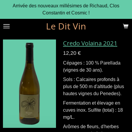
Arrivée des nouveaux millésimes de Richaud, Clos
Passer
Constantin et Cosmic !
au
contenu
Le Dit Vin
principal
Credo Volaina 2021
12,20 €
Cépages : 100 % Parellada
(vignes de 30 ans).
Sols : Calcaires profonds à
plus de 500 m d'altitude (plus
hautes vignes du Penedes).
Fermentation et élevage en
cuves inox. Sulfite (total) : 18
mg/L.
Arômes de fleurs, d'herbes