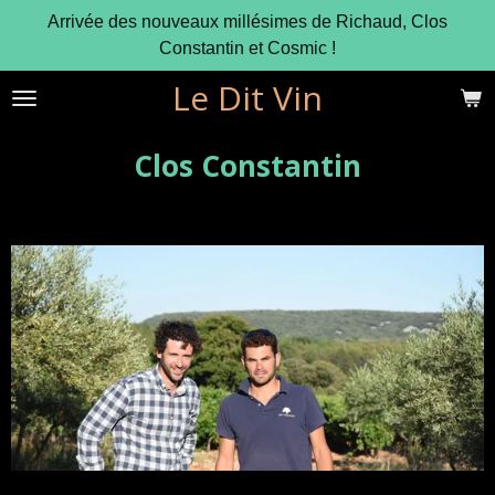
Arrivée des nouveaux millésimes de Richaud, Clos
Passer
Constantin et Cosmic !
au
contenu
Le Dit Vin
principal
Clos Constantin