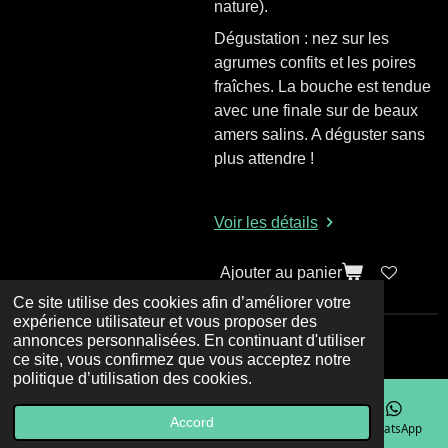
nature).
Dégustation : nez
sur les
agrumes confits et les poires
fraîches. La bouche est tendue
avec une finale sur de beaux
amers salins. A déguster sans
plus attendre !
Voir les détails
Ajouter au panier
Ce site utilise des cookies afin d’améliorer votre
expérience utilisateur et vous proposer des
annonces personnalisées. En continuant d'utiliser
© 2023 - 2026 Le Dit Vin
ce site, vous confirmez que vous acceptez notre
politique d’utilisation des cookies.
Accord
E-mail
Téléphone
Carte
Facebook
WhatsApp