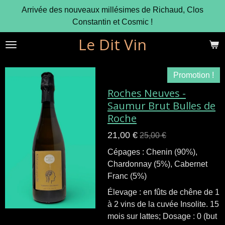
Arrivée des nouveaux millésimes de Richaud, Clos
Passer
Constantin et Cosmic !
au
contenu
Le Dit Vin
principal
Promotion !
Roches Neuves -
Saumur Brut Bulles de
Roche
21,00 €
25,00 €
Cépages : Chenin (90%),
Chardonnay (5%), Cabernet
Franc (5%)
Élevage : en fûts de chêne de 1
à 2 vins de la cuvée Insolite. 15
mois sur lattes; Dosage : 0 (but