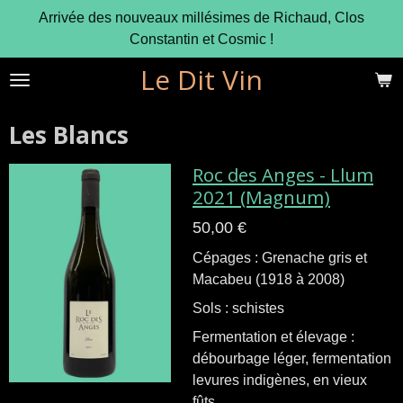
Arrivée des nouveaux millésimes de Richaud, Clos
Passer
Constantin et Cosmic !
au
contenu
Le Dit Vin
principal
Les Blancs
Roc des Anges - Llum
2021 (Magnum)
50,00 €
Cépages : Grenache gris et
Macabeu (1918 à 2008)
Sols : schistes
Fermentation et élevage
:
débourbage léger, fermentation
levures indigènes, en vieux
fûts.