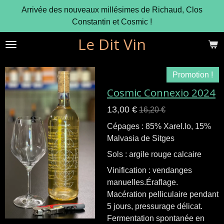
Arrivée des nouveaux millésimes de Richaud, Clos
Passer
Constantin et Cosmic !
au
contenu
Le Dit Vin
principal
Promotion !
Cosmic Connexio 2024
13,00 €
16,20 €
Cépages : 85% Xarel.lo, 15%
Malvasia de Sitges
Sols : argile rouge calcaire
Vinification : vendanges
manuelles.Éraflage.
Macération pelliculaire pendant
5 jours, pressurage délicat.
Fermentation spontanée en