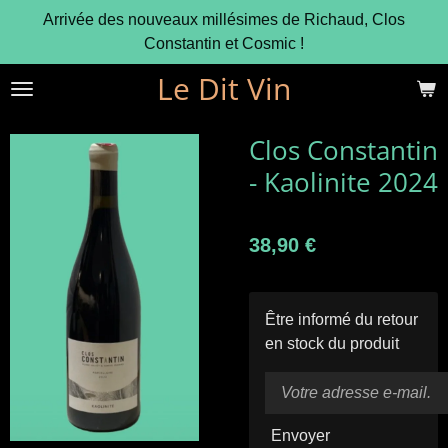
Arrivée des nouveaux millésimes de Richaud, Clos
Passer
Constantin et Cosmic !
au
contenu
Le Dit Vin
principal
Clos Constantin
- Kaolinite 2024
38,90 €
Être informé du retour
en stock du produit
Envoyer