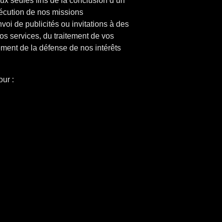
x seules fins de la conclusion d’un
xécution de nos missions
nvoi de publicités ou invitations à des
os services, du traitement de vos
ment de la défense de nos intérêts
ur :