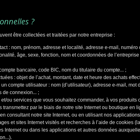
onnelles ?
ent être collectées et traitées par notre entreprise :
ntact : nom, prénom, adresse et localité, adresse e-mail, numér
onalité, âge, sexe, fonction, nom et coordonnées de l’entreprise
ompte bancaire, code BIC, nom du titulaire du compte... ;
tuées : objet de l’achat, montant, date et heure des achats effec
n compte utilisateur : nom (d’utilisateur), adresse e-mail, mot 
 de connexion... ;
s et/ou services que vous souhaitez commander, à vos produits o
 transmettez par le biais de notre site Internet ou boutique en li
nsultant notre site Internet, ou en utilisant nos applications.
ages et sites Internet visités et recherches à l’aide de cookies (
s Internet ou dans les applications et autres données auxquelle
n...).