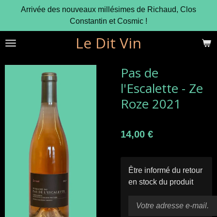
Arrivée des nouveaux millésimes de Richaud, Clos
Passer
Constantin et Cosmic !
au
contenu
Le Dit Vin
principal
Pas de
l'Escalette - Ze
Roze 2021
14,00 €
Être informé du retour
en stock du produit