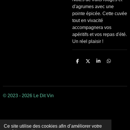
d'agrumes avec une
pointe épicée. C
ette cuvée
tout en vivacité
accompagnera vos
apéritifs et vos repas d'été.
Un réel plaisir !
P
P
P
P
a
a
a
a
r
r
r
r
t
t
t
t
a
a
a
a
g
g
g
g
e
e
e
e
r
r
r
r
© 2023 - 2026 Le Dit Vin
Ce site utilise des cookies afin d’améliorer votre