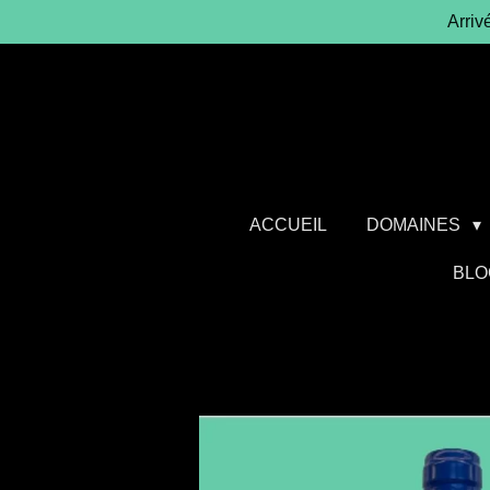
Arriv
Passer
au
contenu
principal
ACCUEIL
DOMAINES
BLO