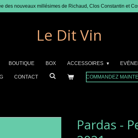
ée des nouveaux millésimes de Richaud, Clos Constantin et Co
Le Dit Vin
BOUTIQUE
BOX
ACCESSOIRES
EVÉNE
G
CONTACT
COMMANDEZ MAINT
Pardas - Pe