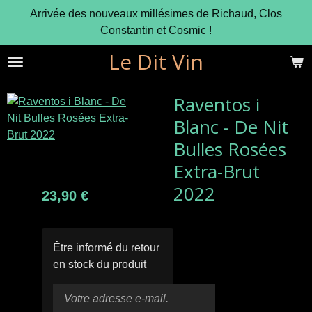
Arrivée des nouveaux millésimes de Richaud, Clos
Passer
Constantin et Cosmic !
au
contenu
Le Dit Vin
principal
Raventos i
Blanc - De Nit
Bulles Rosées
Extra-Brut
2022
23,90 €
Être informé du retour
en stock du produit