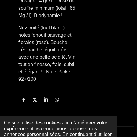
Dosage : 4 gr / L. Dose de
souffre minimum (total : 65
Mg / l). Biodynamie !
Nez fruité (fruit blanc),
notes fenouil sauvage et
florales (rose). Bouche
très fraiche, équilibrée
avec une belle acidité. Vin
tout en finesse, frais, subtil
et élégant !
Note Parker :
92+/100
P
P
P
P
a
a
a
a
r
r
r
r
t
t
t
t
a
a
a
a
Ce site utilise des cookies afin d’améliorer votre
g
g
g
g
expérience utilisateur et vous proposer des
e
e
e
e
annonces personnalisées. En continuant d'utiliser
r
r
r
r
© 2023 - 2026 Le Dit Vin