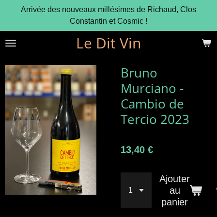
Arrivée des nouveaux millésimes de Richaud, Clos
Passer
Constantin et Cosmic !
au
contenu
Le Dit Vin
principal
Bruno
Murciano -
Cambio de
Tercio 2023
13,40 €
Ajouter
au
panier