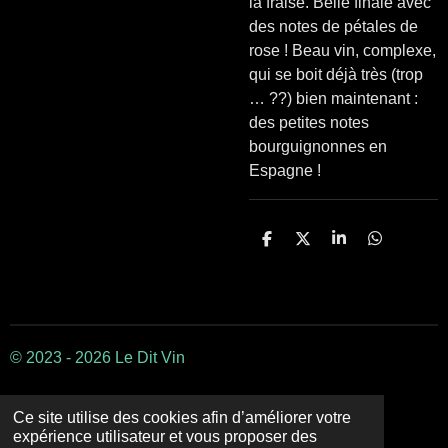
la fraise. Belle finale avec
des notes de pétales de
rose ! Beau vin, complexe,
qui se boit déjà très (trop
… ??) bien maintenant :
des petites notes
bourguignonnes en
Espagne !
P
P
P
P
a
a
a
a
r
r
r
r
t
t
t
t
a
a
a
a
g
g
g
g
e
e
e
e
r
r
r
r
© 2023 - 2026 Le Dit Vin
Ce site utilise des cookies afin d’améliorer votre
expérience utilisateur et vous proposer des