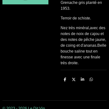
Grenache gris planté en
1953.
Terroir de schiste.
Nez très minéral,avec des
notes de noix de cajou et
des notes de pêche jaune,
de coing et d'ananas.Belle
bouche saline tout en
finesse avec une finale
très droite.
P
P
P
P
a
a
a
a
r
r
r
r
t
t
t
t
a
a
a
a
g
g
g
g
e
e
e
e
r
r
r
r
© 2023 - 2026 Le Dit Vin