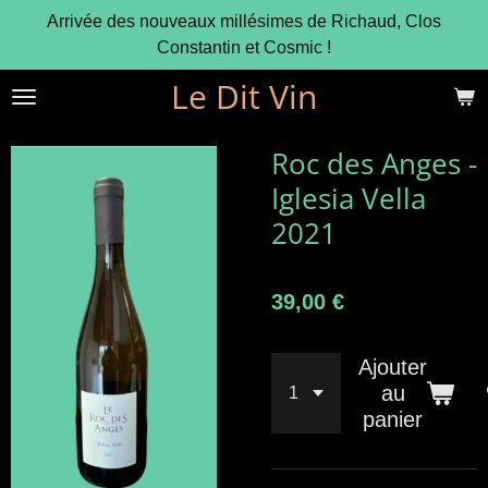
Arrivée des nouveaux millésimes de Richaud, Clos
Passer
Constantin et Cosmic !
au
contenu
Le Dit Vin
principal
Roc des Anges -
Iglesia Vella
2021
39,00 €
Ajouter
au
panier