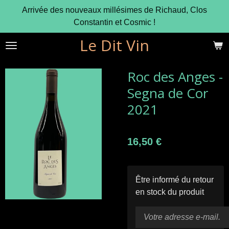
Arrivée des nouveaux millésimes de Richaud, Clos
Passer
Constantin et Cosmic !
au
contenu
Le Dit Vin
principal
Roc des Anges -
Segna de Cor
2021
16,50 €
Être informé du retour
en stock du produit