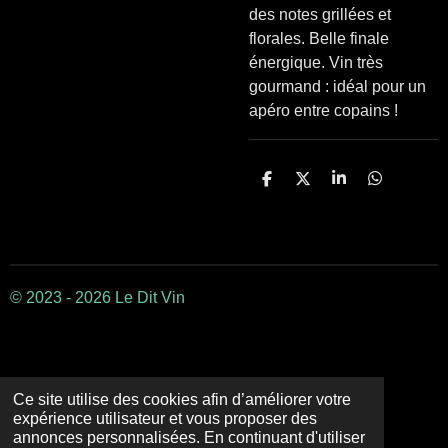
des notes grillées et
florales. Belle finale
énergique. Vin très
gourmand : idéal pour un
apéro entre copains !
P
P
P
P
a
a
a
a
r
r
r
r
t
t
t
t
a
a
a
a
g
g
g
g
e
e
e
e
r
r
r
r
© 2023 - 2026 Le Dit Vin
Ce site utilise des cookies afin d’améliorer votre
expérience utilisateur et vous proposer des
annonces personnalisées. En continuant d'utiliser