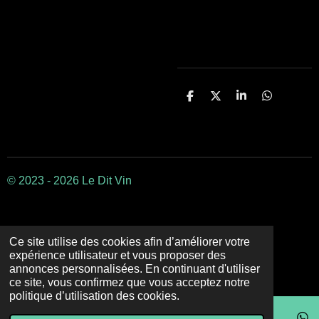
P
P
P
P
a
a
a
a
r
r
r
r
t
t
t
t
a
a
a
a
g
g
g
g
e
e
e
e
r
r
r
r
© 2023 - 2026 Le Dit Vin
Ce site utilise des cookies afin d’améliorer votre
expérience utilisateur et vous proposer des
annonces personnalisées. En continuant d'utiliser
ce site, vous confirmez que vous acceptez notre
politique d’utilisation des cookies.