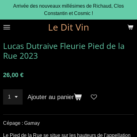
Arrivée des nouveaux millésimes de Richaud, Clos
Passer
Constantin et Cosmic !
au
contenu
Le Dit Vin
principal
Lucas Dutraive Fleurie Pied de la
Rue 2023
26,00 €
Ajouter au panier
Cépage : Gamay
Le Pied de la Rue se situe sur les hauteurs de l’appellation