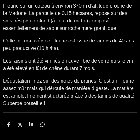
Fleurie sur un coteau à environ 370 m d’altitude proche de
la Madone. La parcelle de 0.15 hectares, repose sur des
sols très peu profond (à fleur de roche) composé
essentiellement de sable sur roche mère granitique.
Cette micro-cuvée de Fleurie est issue de vignes de 40 ans
peu productive (10 hl/ha).
Les raisins ont été vinifiés en cuve fibre de verre puis le vin
a été élevé
en
fût de chêne durant 7 mois.
Dégustation : nez sur des notes de prunes. C’est un Fleurie
assez mûr mais qui déroule de manière digeste. La matière
est ample, finement structurée grâce à des tanins de qualité.
Superbe bouteille !
P
P
P
P
a
a
a
a
r
r
r
r