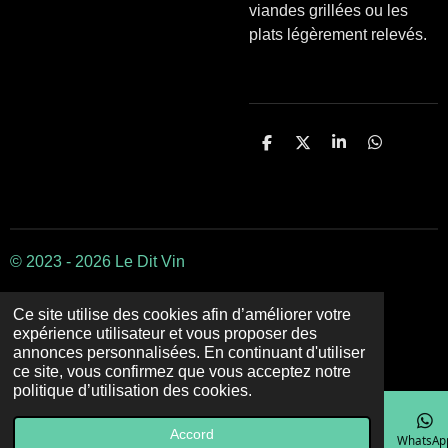
viandes grillées ou les
plats légèrement relevés.
P
P
P
P
a
a
a
a
r
r
r
r
t
t
t
t
a
a
a
a
g
g
g
g
e
e
e
e
r
r
r
r
© 2023 - 2026 Le Dit Vin
Ce site utilise des cookies afin d’améliorer votre
expérience utilisateur et vous proposer des
annonces personnalisées. En continuant d'utiliser
ce site, vous confirmez que vous acceptez notre
politique d’utilisation des cookies.
Accord
E-mail
Téléphone
Carte
Facebook
WhatsAp