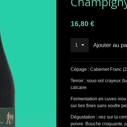
Champign
16,80 €
Ajouter au pa
Cépage : Cabernet Franc (2
Terroir : s
ous-sol crayeux (tu
calcaire
Fermentation en cuves inox.
sur lies fines sans soufre p
Dégustation : nez sur la ceris
poivre. Bouche croquante, ju