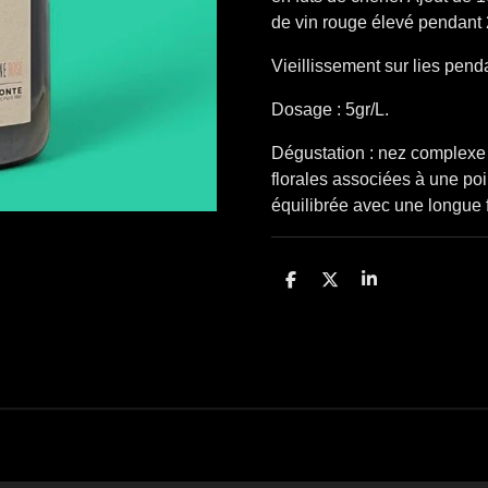
de vin rouge élevé pendant 2
Vieillissement sur lies pend
Dosage : 5gr/L.
Dégustation : nez complexe 
florales associées à une poi
équilibrée avec une longue 
P
P
P
a
a
a
r
r
r
t
t
t
a
a
a
g
g
g
e
e
e
r
r
r