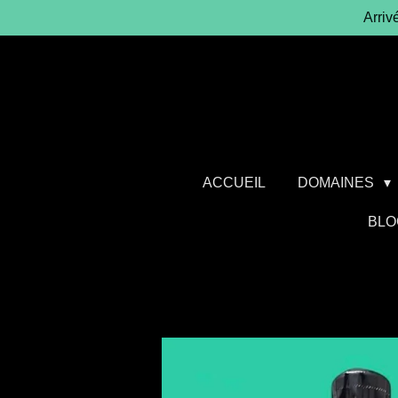
Arriv
Passer
au
contenu
principal
ACCUEIL
DOMAINES
BLO