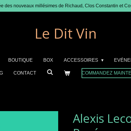
ée des nouveaux millésimes de Richaud, Clos Constantin et Co
Le Dit Vin
BOUTIQUE
BOX
ACCESSOIRES
EVÉNE
G
CONTACT
COMMANDEZ MAINT
Alexis Lec