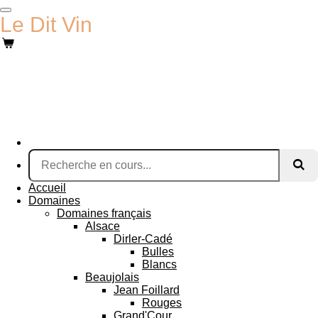
Passer
Le Dit Vin
au
contenu
principal
Accueil
Domaines
Domaines français
Alsace
Dirler-Cadé
Bulles
Blancs
Beaujolais
Jean Foillard
Rouges
Grand'Cour