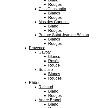
Blanc
Rouges
Clos Constantin
Blancs
Rouges
Mas des Caprices
Blanc
Rouges
Prieuré Saint Jean de Bébian
Blancs
Rouges
Provence
Gavoty
Blancs
Rosés
Rouge
Sulauze
Blancs
Rouges
Rhône
Richaud
Blanc
Rouges
André Brunel
Blanc