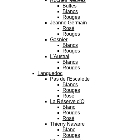
Roches Neuves
Bulles
Blancs
Rouges
Jeanne Germain
Rosé
Rouges
Gasnier
Blancs
Rouges
L'Austral
Blancs
Rouges
Languedoc
Pas de l'Escalette
Blancs
Rouges
Rosé
La Réserve d'O
Blanc
Rouges
Rosé
Thierry Navarre
Blanc
Rouges