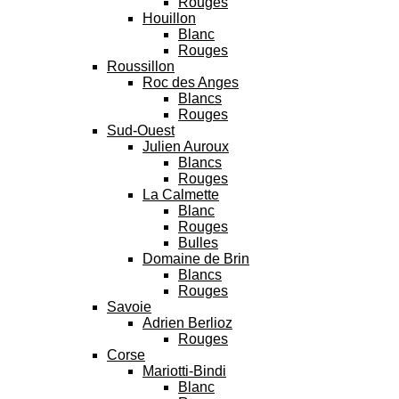
Rouges
Houillon
Blanc
Rouges
Roussillon
Roc des Anges
Blancs
Rouges
Sud-Ouest
Julien Auroux
Blancs
Rouges
La Calmette
Blanc
Rouges
Bulles
Domaine de Brin
Blancs
Rouges
Savoie
Adrien Berlioz
Rouges
Corse
Mariotti-Bindi
Blanc