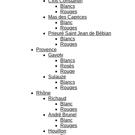
Clos Constantin
Blancs
Rouges
Mas des Caprices
Blanc
Rouges
Prieuré Saint Jean de Bébian
Blancs
Rouges
Provence
Gavoty
Blancs
Rosés
Rouge
Sulauze
Blancs
Rouges
Rhône
Richaud
Blanc
Rouges
André Brunel
Blanc
Rouges
Houillon