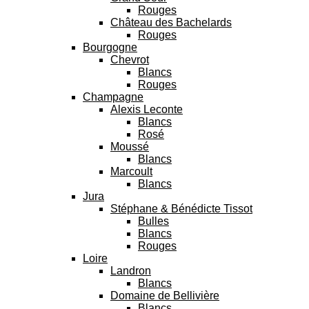
Rouges
Château des Bachelards
Rouges
Bourgogne
Chevrot
Blancs
Rouges
Champagne
Alexis Leconte
Blancs
Rosé
Moussé
Blancs
Marcoult
Blancs
Jura
Stéphane & Bénédicte Tissot
Bulles
Blancs
Rouges
Loire
Landron
Blancs
Domaine de Bellivière
Blancs