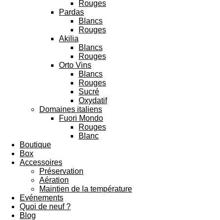
Rouges
Pardas
Blancs
Rouges
Akilia
Blancs
Rouges
Orto Vins
Blancs
Rouges
Sucré
Oxydatif
Domaines italiens
Fuori Mondo
Rouges
Blanc
Boutique
Box
Accessoires
Préservation
Aération
Maintien de la température
Evénements
Quoi de neuf ?
Blog