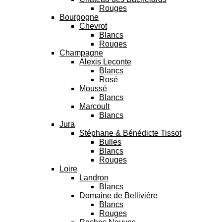
Rouges
Bourgogne
Chevrot
Blancs
Rouges
Champagne
Alexis Leconte
Blancs
Rosé
Moussé
Blancs
Marcoult
Blancs
Jura
Stéphane & Bénédicte Tissot
Bulles
Blancs
Rouges
Loire
Landron
Blancs
Domaine de Bellivière
Blancs
Rouges