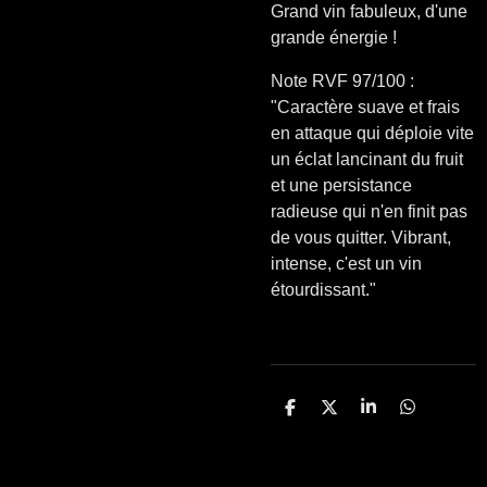
Grand vin fabuleux, d'une
grande énergie !
Note RVF 97/100 :
"Caractère suave et frais
en attaque qui déploie vite
un éclat lancinant du fruit
et une persistance
radieuse qui n'en finit pas
de vous quitter. Vibrant,
intense, c'est un vin
étourdissant."
P
P
P
P
a
a
a
a
r
r
r
r
t
t
t
t
a
a
a
a