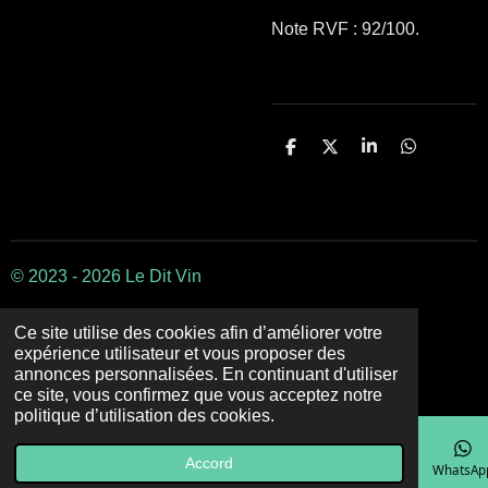
Note RVF : 92/100.
P
P
P
P
a
a
a
a
r
r
r
r
t
t
t
t
a
a
a
a
g
g
g
g
e
e
e
e
r
r
r
r
© 2023 - 2026 Le Dit Vin
Ce site utilise des cookies afin d’améliorer votre
expérience utilisateur et vous proposer des
annonces personnalisées. En continuant d'utiliser
ce site, vous confirmez que vous acceptez notre
politique d’utilisation des cookies.
Accord
E-mail
Téléphone
Carte
Facebook
WhatsAp