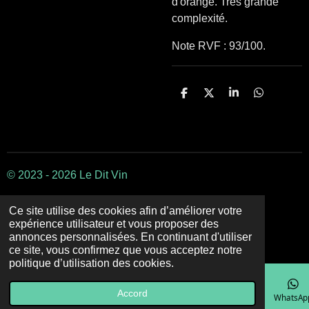
d'orange. Très grande
complexité.
Note RVF : 93/100.
P
P
P
P
a
a
a
a
r
r
r
r
t
t
t
t
a
a
a
a
g
g
g
g
e
e
e
e
r
r
r
r
© 2023 - 2026 Le Dit Vin
Ce site utilise des cookies afin d’améliorer votre
expérience utilisateur et vous proposer des
annonces personnalisées. En continuant d'utiliser
ce site, vous confirmez que vous acceptez notre
politique d’utilisation des cookies.
Accord
E-mail
Téléphone
Carte
Facebook
WhatsAp