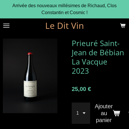
Arrivée des nouveaux millésimes de Richaud, Clos
Passer
Constantin et Cosmic !
au
contenu
Le Dit Vin
principal
Prieuré Saint-
Jean de Bébian
La Vacque
2023
25,00 €
Ajouter
au
panier