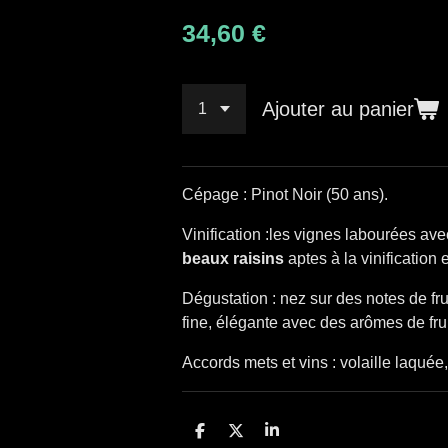
34,60 €
Ajouter au panier
Cépage : Pinot Noir (50 ans).
Vinification :les vignes l
abourées avec
beaux raisins
aptes à la vinification
Dégustation : nez sur des notes de fru
fine, élégante avec des arômes de frui
Accords mets et vins : volaille laquée,
P
P
P