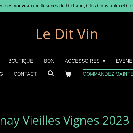
ée des nouveaux millésimes de Richaud, Clos Constantin et Co
Le Dit Vin
BOUTIQUE
BOX
ACCESSOIRES
EVÉNE
G
CONTACT
COMMANDEZ MAINT
ay Vieilles Vignes 2023