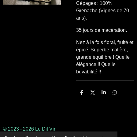
Cépages : 100%
Grenache (Vignes de 70
ans).
35 jours de macération.
Nez à la fois floral, fruité et
épicé. Superbe matière,
grande équilibre ! Quelle
élégance !! Quelle
buvabilité !!
P
P
P
P
a
a
a
a
r
r
r
r
t
t
t
t
a
a
a
a
g
g
g
g
e
e
e
e
r
r
r
r
© 2023 - 2026 Le Dit Vin