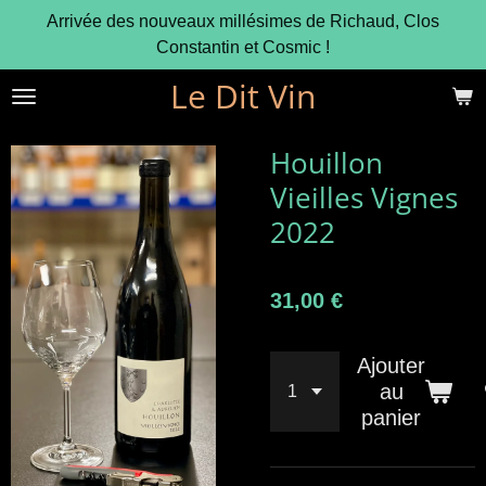
Arrivée des nouveaux millésimes de Richaud, Clos
Passer
Constantin et Cosmic !
au
contenu
Le Dit Vin
principal
Houillon
Vieilles Vignes
2022
31,00 €
Ajouter
au
panier