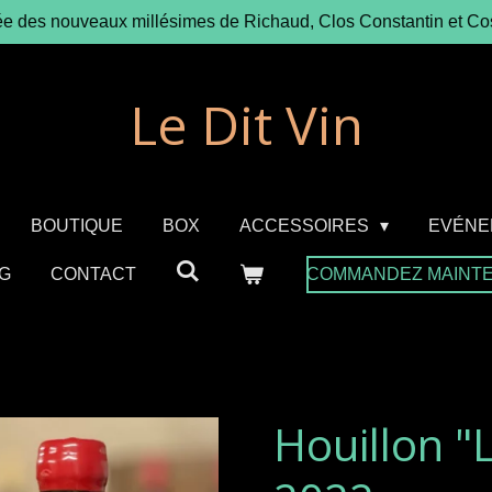
ée des nouveaux millésimes de Richaud, Clos Constantin et Co
Le Dit Vin
BOUTIQUE
BOX
ACCESSOIRES
EVÉNE
G
CONTACT
COMMANDEZ MAINT
Houillon "