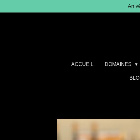
Arriv
Passer
au
contenu
principal
ACCUEIL
DOMAINES
BLO