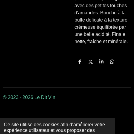
avec des petites touches
d'amandes. Bouche à la
bulle délicate à la texture
crémeuse équilibrée par
une belle acidité. Finale
nette, fraîche et minérale.
P
P
P
P
a
a
a
a
r
r
r
r
t
t
t
t
a
a
a
a
g
g
g
g
e
e
e
e
r
r
r
r
© 2023 - 2026 Le Dit Vin
Ce site utilise des cookies afin d’améliorer votre
expérience utilisateur et vous proposer des