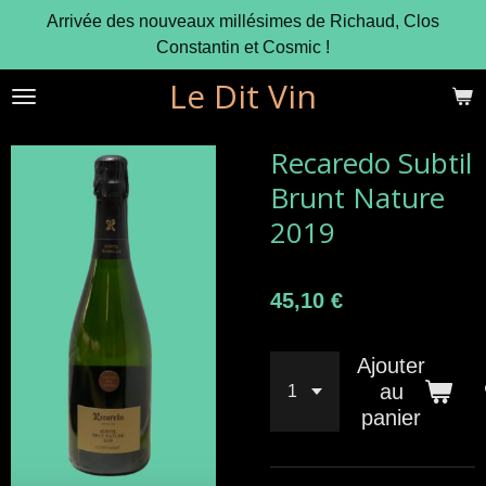
Arrivée des nouveaux millésimes de Richaud, Clos
Passer
Constantin et Cosmic !
au
contenu
Le Dit Vin
principal
Recaredo Subtil
Brunt Nature
2019
45,10 €
Ajouter
au
panier