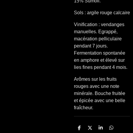
15% Sumoll.
Sols : argile rouge calcaire
Vinification : vendanges
manuelles. Egrappé,
macération pelliculaire
pendant 7 jours.
Fermentation spontanée
en amphore et élevé sur
lies fines pendant 4 mois.
Arômes sur les fruits
rouges avec une note
minérale. Bouche fruitée
et épicée avec une belle
fraîcheur.
P
P
P
P