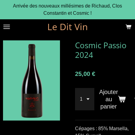
Arrivée des nouveaux millésimes de Richaud, Clos
Passer
Constantin et Cosmic !
au
contenu
Le Dit Vin
principal
Cosmic Passio
2024
25,00 €
Ajouter
au
panier
Cépages : 85% Marsella,