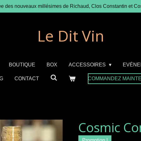
ée des nouveaux millésimes de Richaud, Clos Constantin et Co
Le Dit Vin
BOUTIQUE
BOX
ACCESSOIRES
EVÉNE
G
CONTACT
COMMANDEZ MAINT
Cosmic Co
Promotion !