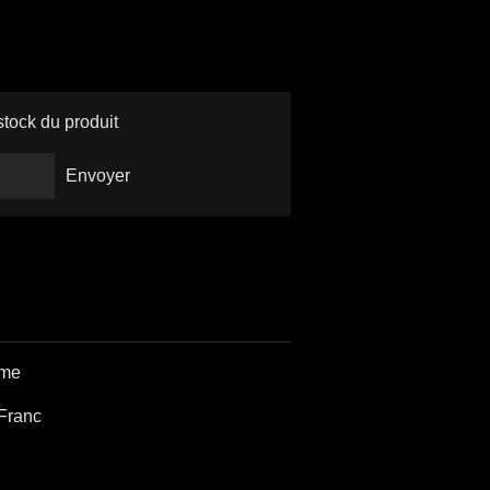
stock du produit
Envoyer
ame
Franc