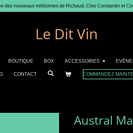
ée des nouveaux millésimes de Richaud, Clos Constantin et Co
Le Dit Vin
BOUTIQUE
BOX
ACCESSOIRES
EVÉNE
G
CONTACT
COMMANDEZ MAINT
Austral M