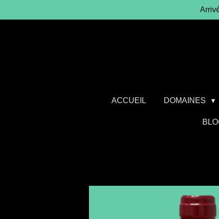
Arriv
Passer
au
contenu
principal
ACCUEIL
DOMAINES
BLO