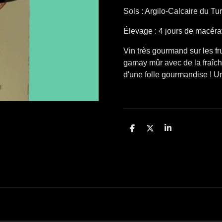
Sols : Argilo-Calcaire du Tu
Élevage
: 4 jours de macéra
Vin très gourmand sur les fr
gamay mûr avec de la fraîc
d'une folle gourmandise ! Un 
P
P
P
a
a
a
r
r
r
t
t
t
a
a
a
g
g
g
e
e
e
r
r
r