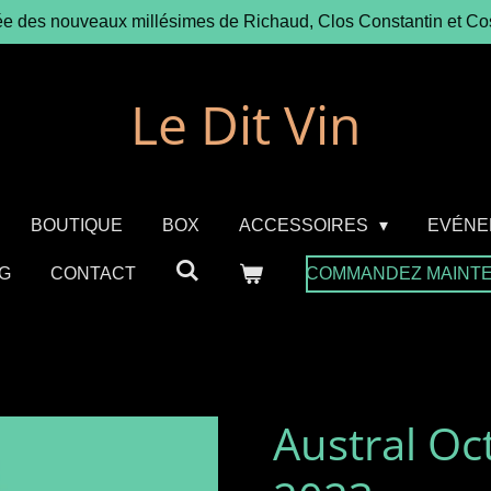
ée des nouveaux millésimes de Richaud, Clos Constantin et Co
Le Dit Vin
BOUTIQUE
BOX
ACCESSOIRES
EVÉNE
G
CONTACT
COMMANDEZ MAINT
Austral O