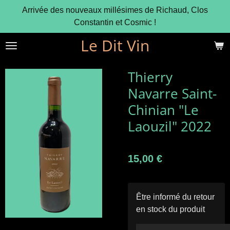
Arrivée des nouveaux millésimes de Richaud, Clos
Passer
Constantin et Cosmic !
au
contenu
Le Dit Vin
principal
Thierry
Navarre Saint-
Chinian "Le
Laouzil" 2022
15,00 €
Être informé du retour
en stock du produit