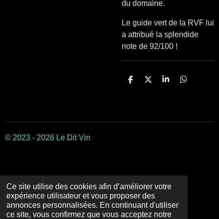
du domaine.
Le guide vert de la RVF lui
a attribué la splendide
note de 92/100 !
P
P
P
P
a
a
a
a
r
r
r
r
t
t
t
t
a
a
a
a
g
g
g
g
e
e
e
e
r
r
r
r
© 2023 - 2026 Le Dit Vin
Ce site utilise des cookies afin d’améliorer votre
expérience utilisateur et vous proposer des
annonces personnalisées. En continuant d'utiliser
ce site, vous confirmez que vous acceptez notre