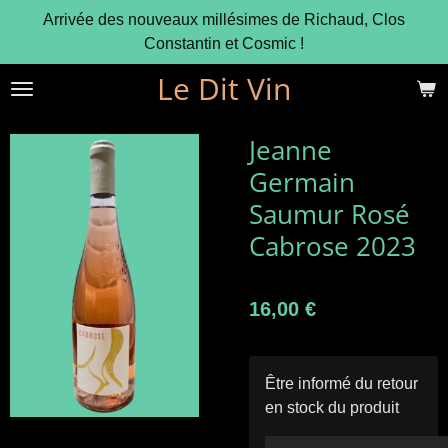
Arrivée des nouveaux millésimes de Richaud, Clos
Passer
Constantin et Cosmic !
au
contenu
Le Dit Vin
principal
Jeanne
Germain
Saumur Rosé
Cabrose 2023
16,00 €
Être informé du retour
en stock du produit