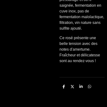
saignée, fermentation en
cuve inox, pas de
fermentation malolactique,
filtration, vin nature sans
sulfite ajouté.
Ce rosé présente une
belle tension avec des
notes d'amertume.
Fraîcheur et délicatesse
sont au rendez-vous !
P
P
P
P
a
a
a
a
r
r
r
r
t
t
t
t
a
a
a
a