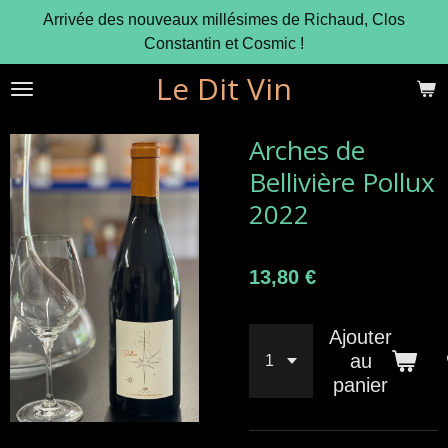
Arrivée des nouveaux millésimes de Richaud, Clos
Passer
Constantin et Cosmic !
au
contenu
Le Dit Vin
principal
Arches de
Bellivière Pollux
2022
13,80 €
Ajouter
au
panier