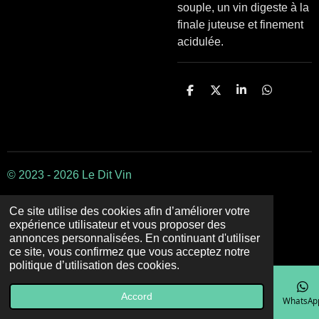
souple, un vin digeste à la
finale juteuse et finement
acidulée.
P
P
P
P
a
a
a
a
r
r
r
r
t
t
t
t
a
a
a
a
g
g
g
g
e
e
e
e
r
r
r
r
© 2023 - 2026 Le Dit Vin
Ce site utilise des cookies afin d’améliorer votre
expérience utilisateur et vous proposer des
annonces personnalisées. En continuant d'utiliser
ce site, vous confirmez que vous acceptez notre
politique d’utilisation des cookies.
Accord
E-mail
Téléphone
Carte
Facebook
WhatsAp