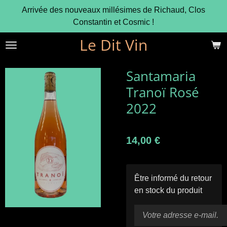
Arrivée des nouveaux millésimes de Richaud, Clos
Passer
Constantin et Cosmic !
au
contenu
Le Dit Vin
principal
Santamaria
Tranoï Rosé
2022
14,00 €
Être informé du retour
en stock du produit