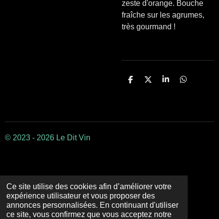
zeste d'orange. Bouche
fraîche sur les agrumes,
très gourmand !
P
P
P
P
a
a
a
a
r
r
r
r
t
t
t
t
a
a
a
a
g
g
g
g
e
e
e
e
r
r
r
r
© 2023 - 2026 Le Dit Vin
Ce site utilise des cookies afin d’améliorer votre
expérience utilisateur et vous proposer des
annonces personnalisées. En continuant d'utiliser
ce site, vous confirmez que vous acceptez notre