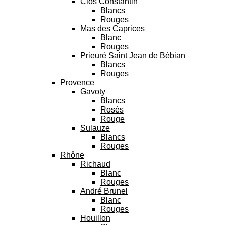
Clos Constantin
Blancs
Rouges
Mas des Caprices
Blanc
Rouges
Prieuré Saint Jean de Bébian
Blancs
Rouges
Provence
Gavoty
Blancs
Rosés
Rouge
Sulauze
Blancs
Rouges
Rhône
Richaud
Blanc
Rouges
André Brunel
Blanc
Rouges
Houillon