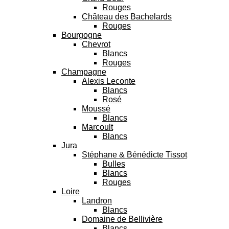
Rouges
Château des Bachelards
Rouges
Bourgogne
Chevrot
Blancs
Rouges
Champagne
Alexis Leconte
Blancs
Rosé
Moussé
Blancs
Marcoult
Blancs
Jura
Stéphane & Bénédicte Tissot
Bulles
Blancs
Rouges
Loire
Landron
Blancs
Domaine de Bellivière
Blancs