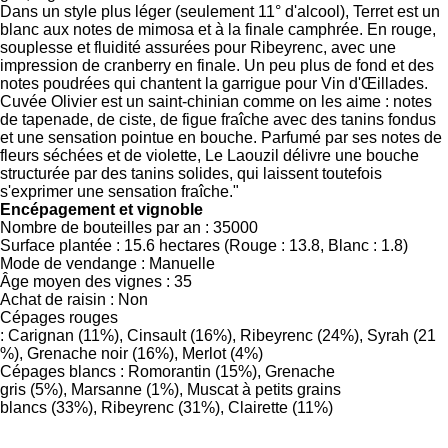
Dans un style plus léger (seulement 11° d'alcool), Terret est un
blanc aux notes de mimosa et à la finale camphrée. En rouge,
souplesse et fluidité assurées pour Ribeyrenc, avec une
impression de cranberry en finale. Un peu plus de fond et des
notes poudrées qui chantent la garrigue pour Vin d'Œillades.
Cuvée Olivier est un saint-chinian comme on les aime : notes
de tapenade, de ciste, de figue fraîche avec des tanins fondus
et une sensation pointue en bouche. Parfumé par ses notes de
fleurs séchées et de violette, Le Laouzil délivre une bouche
structurée par des tanins solides, qui laissent toutefois
s'exprimer une sensation fraîche."
Encépagement et vignoble
Nombre de bouteilles par an :
35000
Surface plantée :
15.6 hectares
(Rouge : 13.8, Blanc : 1.8)
Mode de vendange :
Manuelle
Âge moyen des vignes :
35
Achat de raisin :
Non
Cépages rouges
:
Carignan
(11%),
Cinsault
(16%),
Ribeyrenc
(24%),
Syrah
(21
%),
Grenache noir
(16%),
Merlot
(4%)
Cépages blancs :
Romorantin
(15%),
Grenache
gris
(5%),
Marsanne
(1%),
Muscat à petits grains
blancs
(33%),
Ribeyrenc
(31%),
Clairette
(11%)