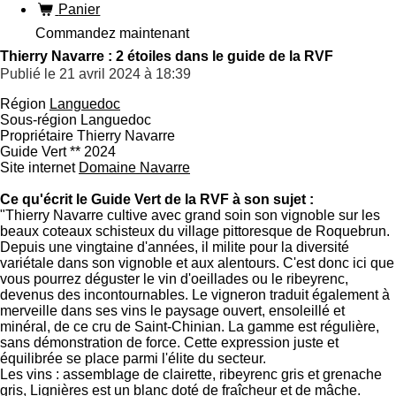
Panier
Commandez maintenant
Thierry Navarre : 2 étoiles dans le guide de la RVF
Publié le 21 avril 2024 à 18:39
Région
Languedoc
Sous-région
Languedoc
Propriétaire
Thierry Navarre
Guide Vert
**
2024
Site internet
Domaine Navarre
Ce qu'écrit le Guide Vert de la RVF à son sujet :
"Thierry Navarre cultive avec grand soin son vignoble sur les
beaux coteaux schisteux du village pittoresque de Roquebrun.
Depuis une vingtaine d'années, il milite pour la diversité
variétale dans son vignoble et aux alentours. C'est donc ici que
vous pourrez déguster le vin d'oeillades ou le ribeyrenc,
devenus des incontournables. Le vigneron traduit également à
merveille dans ses vins le paysage ouvert, ensoleillé et
minéral, de ce cru de Saint-Chinian. La gamme est régulière,
sans démonstration de force. Cette expression juste et
équilibrée se place parmi l'élite du secteur.
Les vins : assemblage de clairette, ribeyrenc gris et grenache
gris, Lignières est un blanc doté de fraîcheur et de mâche.