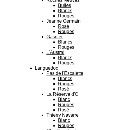
Roches Neuves
Bulles
Blancs
Rouges
Jeanne Germain
Rosé
Rouges
Gasnier
Blancs
Rouges
L'Austral
Blancs
Rouges
Languedoc
Pas de l'Escalette
Blancs
Rouges
Rosé
La Réserve d'O
Blanc
Rouges
Rosé
Thierry Navarre
Blanc
Rouges