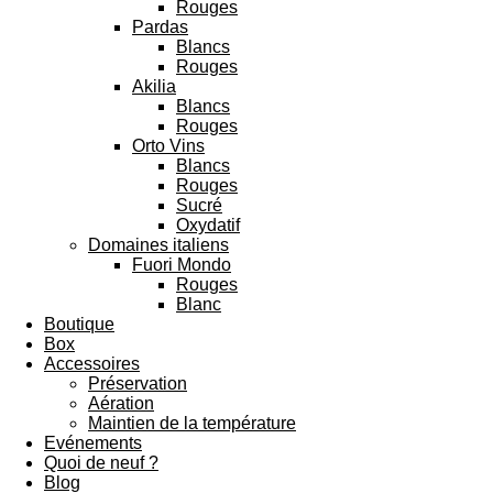
Rouges
Pardas
Blancs
Rouges
Akilia
Blancs
Rouges
Orto Vins
Blancs
Rouges
Sucré
Oxydatif
Domaines italiens
Fuori Mondo
Rouges
Blanc
Boutique
Box
Accessoires
Préservation
Aération
Maintien de la température
Evénements
Quoi de neuf ?
Blog