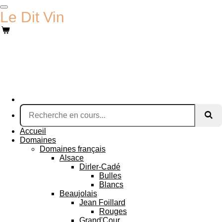
Passer
Le Dit Vin
au
contenu
principal
Accueil
Domaines
Domaines français
Alsace
Dirler-Cadé
Bulles
Blancs
Beaujolais
Jean Foillard
Rouges
Grand'Cour