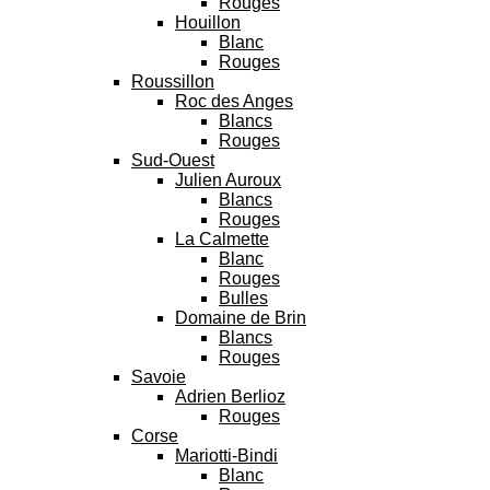
Rouges
Houillon
Blanc
Rouges
Roussillon
Roc des Anges
Blancs
Rouges
Sud-Ouest
Julien Auroux
Blancs
Rouges
La Calmette
Blanc
Rouges
Bulles
Domaine de Brin
Blancs
Rouges
Savoie
Adrien Berlioz
Rouges
Corse
Mariotti-Bindi
Blanc