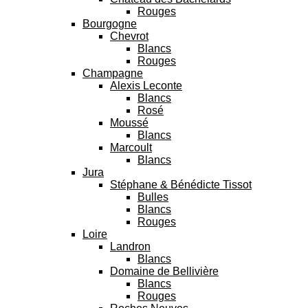
Rouges
Bourgogne
Chevrot
Blancs
Rouges
Champagne
Alexis Leconte
Blancs
Rosé
Moussé
Blancs
Marcoult
Blancs
Jura
Stéphane & Bénédicte Tissot
Bulles
Blancs
Rouges
Loire
Landron
Blancs
Domaine de Bellivière
Blancs
Rouges