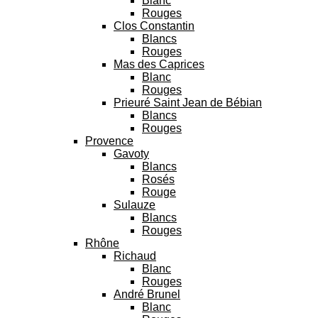
Blanc
Rouges
Clos Constantin
Blancs
Rouges
Mas des Caprices
Blanc
Rouges
Prieuré Saint Jean de Bébian
Blancs
Rouges
Provence
Gavoty
Blancs
Rosés
Rouge
Sulauze
Blancs
Rouges
Rhône
Richaud
Blanc
Rouges
André Brunel
Blanc