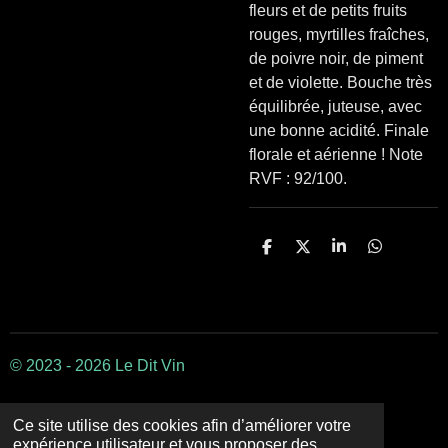
fleurs et de petits fruits
rouges, myrtilles fraîches,
de poivre noir, de piment
et de violette. Bouche très
équilibrée, juteuse, avec
une bonne acidité. Finale
florale et aérienne ! Note
RVF : 92/100.
P
P
P
P
a
a
a
a
r
r
r
r
t
t
t
t
a
a
a
a
g
g
g
g
e
e
e
e
r
r
r
r
© 2023 - 2026 Le Dit Vin
Ce site utilise des cookies afin d’améliorer votre
expérience utilisateur et vous proposer des